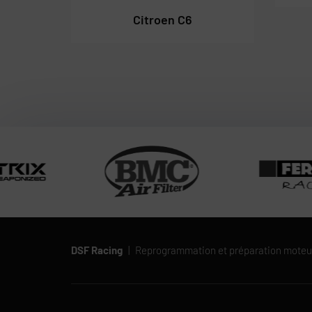
Citroen C6
DSF Racing
|
Reprogrammation et préparation moteu