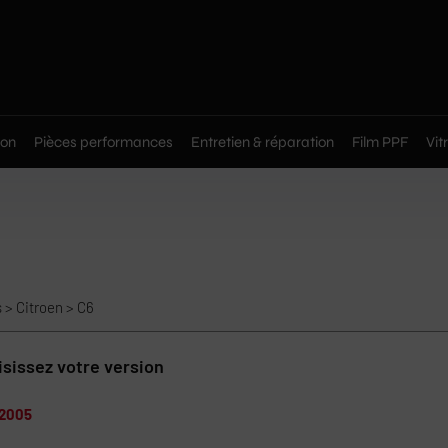
on
Pièces performances
Entretien & réparation
Film PPF
Vit
s
>
Citroen
>
C6
sissez votre version
2005