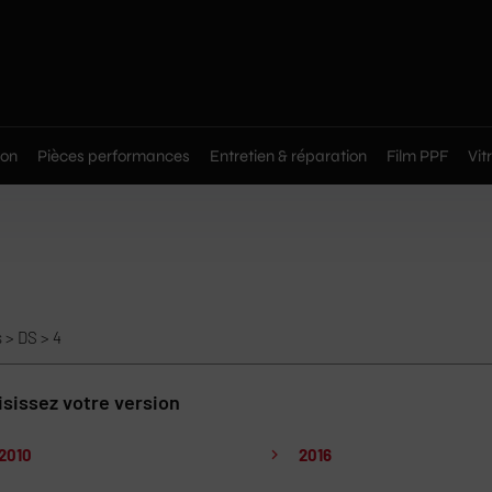
on
Pièces performances
Entretien & réparation
Film PPF
Vit
s
>
DS
>
4
sissez votre version
2010
2016