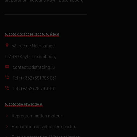
NOS COORDONNÉES
53, rue de Noertzange
L-3670 Kayl - Luxembourg
noc
sd@tcat
ul.gnicarf
Tel :
(+352) 691 793 031
Tel :
(+352) 28 79 30 31
NOS SERVICES
Reprogrammation moteur
Préparation de véhicules sportifs
Film de protection / Vitres teintées