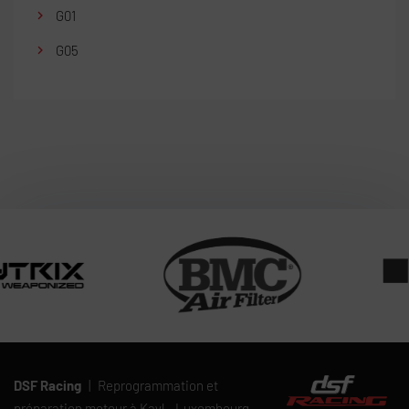
G01
G05
DSF Racing
|
Reprogrammation et
préparation moteur à Kayl - Luxembourg