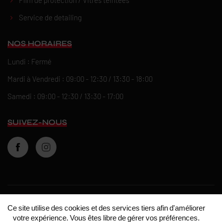
Service de detailing
NOS HORAIRES
Lundi : Fermé
Mardi à Vendredi : 09:00 - 12:30 / 13:30 - 18:00
Samedi : 09:00 - 12:30 / 13:30 - 17:00
SUIVEZ-NOUS
Ce site utilise des cookies et des services tiers afin d'améliorer
©
DSF Racing
•
Mentions légales
•
Politique de
votre expérience. Vous êtes libre de gérer vos préférences.